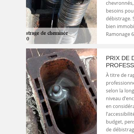
chevronnés,
besoins pour
débistrage. 
bien immobili
Ramonage 6
PRIX DE 
PROFESSI
À titre de ra
professionne
selon la lon
niveau d’en
en considéra
l’accessibili
budget, pen
de débistrag