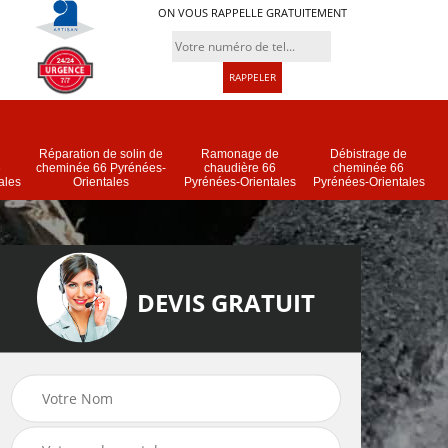
ON VOUS RAPPELLE GRATUITEMENT
Réparation de solin de
Ramonage de
Débistrage de
6
cheminée 66 Pyrénées-
chaudière 66
cheminée 66
ales
Orientales
Pyrénées-Orientales
Pyrénées-Orientales
DEVIS GRATUIT