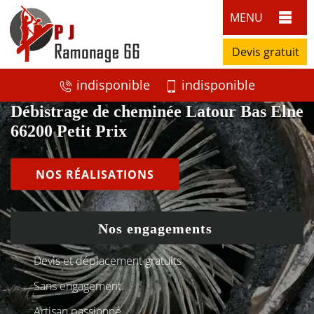
MENU
Devis gratuit
indisponible
indisponible
Débistrage de cheminée Latour Bas Elne
66200 Petit Prix
NOS RÉALISATIONS
Nos engagements
Devis et déplacement gratuits
Sans engagement
Artisan passionné