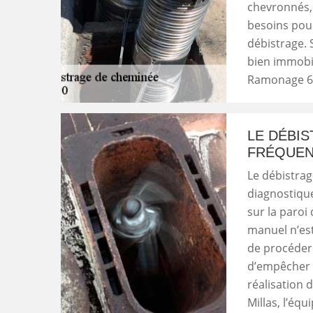
chevronnés,
besoins pour
débistrage. 
bien immobil
Ramonage 6
LE DÉBIS
FRÉQUEN
Le débistrag
diagnostique
sur la paroi
manuel n’est
de procéder 
d’empêcher l
réalisation 
Millas, l’éq