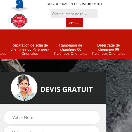
ON VOUS RAPPELLE GRATUITEMENT
Réparation de solin de
Ramonage de
Débistrage de
6
cheminée 66 Pyrénées-
chaudière 66
cheminée 66
ales
Orientales
Pyrénées-Orientales
Pyrénées-Orientales
DEVIS GRATUIT