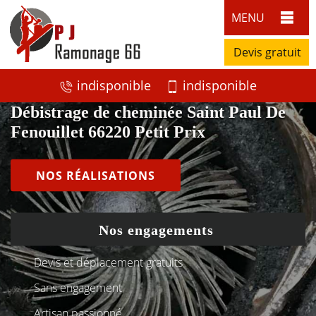
MENU
Devis gratuit
indisponible
indisponible
Débistrage de cheminée Saint Paul De
Fenouillet 66220 Petit Prix
NOS RÉALISATIONS
Nos engagements
Devis et déplacement gratuits
Sans engagement
Artisan passionné