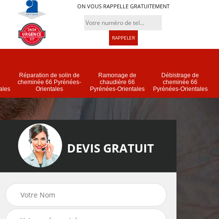
ON VOUS RAPPELLE GRATUITEMENT
Réparation de solin de
Ramonage de
Débistrage de
6
cheminée 66 Pyrénées-
chaudière 66
cheminée 66
ales
Orientales
Pyrénées-Orientales
Pyrénées-Orientales
DEVIS GRATUIT