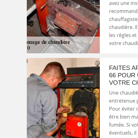
avez une inst
recommandé 
chauffagiste
chaudière. I
les règles e
votre chaudi
FAITES 
66 POUR 
VOTRE C
Une chaudière
entretenue p
Pour éviter
être bien ma
fumée. Si vo
éventuels, il