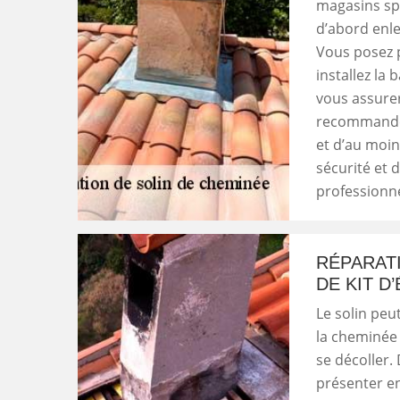
magasins spé
d’abord enle
Vous posez p
installez la 
vous assurer 
recommandé 
et d’au moin
sécurité et d
professionne
RÉPARATI
DE KIT D
Le solin peu
la cheminée 
se décoller.
présenter en 