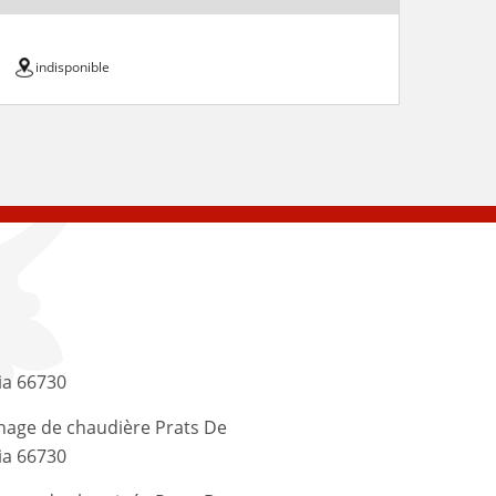
indisponible
ia 66730
age de chaudière Prats De
ia 66730