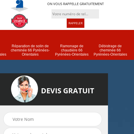
ON VOUS RAPPELLE GRATUITEMENT
Réparation de solin de
Ramonage de
Débistrage de
6
cheminée 66 Pyrénées-
chaudière 66
cheminée 66
ales
Orientales
Pyrénées-Orientales
Pyrénées-Orientales
DEVIS GRATUIT