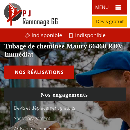
MENU
Devis gratuit
indisponible
indisponible
Tubage de cheminée Maury 66460 RDV
Immédiat
NOS RÉALISATIONS
Nos engagements
Devis et déplacement gratuits
Sans engagement
Artisan passionné