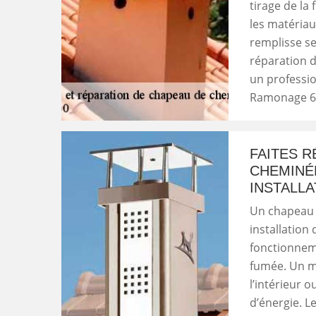
tirage de la
les matériau
remplisse s
réparation d
un professi
Ramonage 66 
FAITES 
CHEMINÉ
INSTALL
Un chapeau 
installation
fonctionneme
fumée. Un ma
l’intérieur 
d’énergie. L