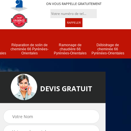
ON VOUS RAPPELLE GRATUITEMENT
Réparation de solin de
Ramonage de
Débistrage de
6
cheminée 66 Pyrénées-
chaudière 66
cheminée 66
ales
Orientales
Pyrénées-Orientales
Pyrénées-Orientales
DEVIS GRATUIT