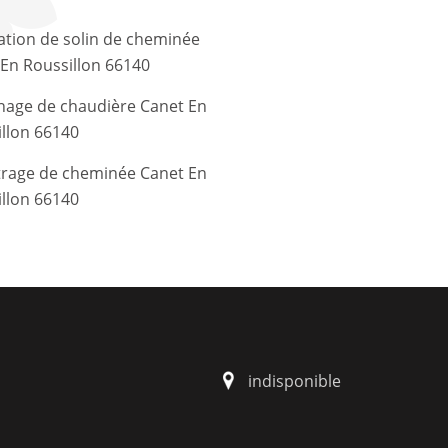
tion de solin de cheminée
En Roussillon 66140
age de chaudière Canet En
llon 66140
trage de cheminée Canet En
llon 66140
indisponible